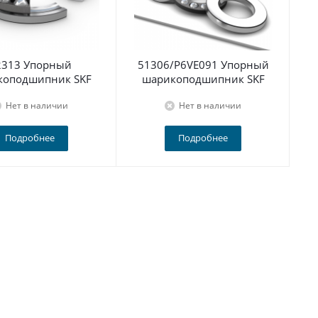
2313 Упорный
51306/P6VE091 Упорный
5
коподшипник SKF
шарикоподшипник SKF
Нет в наличии
Нет в наличии
Подробнее
Подробнее