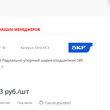
У НАШИХ МЕНЕДЖЕРОВ
Артикул:
3310 A/C3
C3 Радиально-упорный шарикоподшипник SKF
е
3
руб.
/шт
аличии
Под заказ
Нашли дешевле?