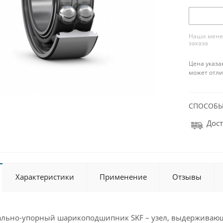
Наши менед
заказа
Цена указа
может отли
СПОСОБЫ
Дост
Характеристики
Применение
Отзывы
ально-упорный шарикоподшипник SKF – узел, выдерживающ