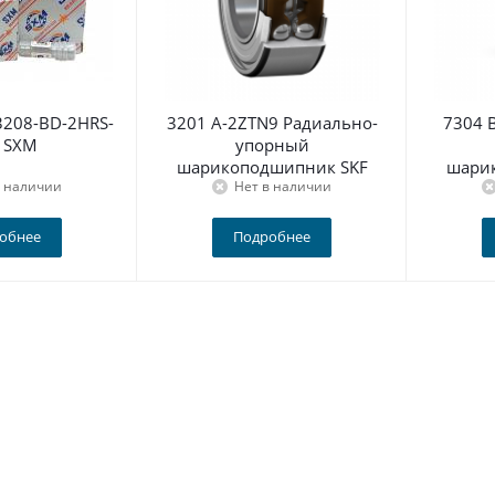
208-BD-2HRS-
3201 A-2ZTN9 Радиально-
7304 
 SXM
упорный
шарикоподшипник SKF
шари
в наличии
Нет в наличии
обнее
Подробнее