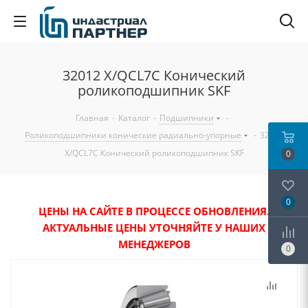
32012 X/QCL7C Конический
роликоподшипник SKF
Главная
-
Каталог
-
Подшипники
-
Роликоподшипники конические радиально-упорные
-
32012
X/QCL7C Конический роликоподшипник SKF
0
0
ЦЕНЫ НА САЙТЕ В ПРОЦЕССЕ ОБНОВЛЕНИЯ.
АКТУАЛЬНЫЕ ЦЕНЫ УТОЧНЯЙТЕ У НАШИХ
МЕНЕДЖЕРОВ
0