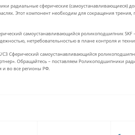
ки радиальные сферические (самоустанавливающиеся) до
раслях. Этот компонент необходим для сокращения трения,
ерический самоустанавливающийся роликоподшипник SKF – 
дежностью, нетребовательностью в плане контроля и техни
K/C3 Сферический самоустанавливающийся роликоподшипни
ртнер». Обращайтесь – поставляем Роликоподшипники рад
 и во все регионы РФ.