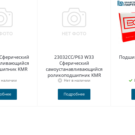
 Сферический
23032CC/P63 W33
Подши
вливающийся
Сферический
шипник KMR
самоустанавливающийся
роликоподшипник KMR
в наличии
Нет в наличии
обнее
Подробнее