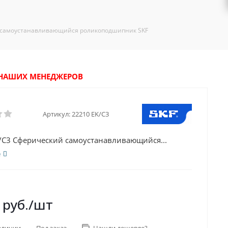
й самоустанавливающийся роликоподшипник SKF
У НАШИХ МЕНЕДЖЕРОВ
Артикул:
22210 EK/C3
/C3 Сферический самоустанавливающийся...
е
руб.
/шт
аличии
Под заказ