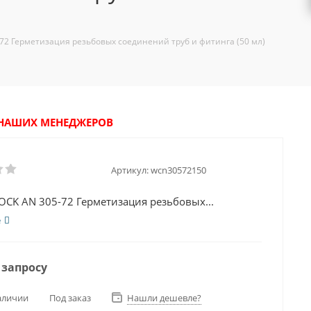
2 Герметизация резьбовых соединений труб и фитинга (50 мл)
У НАШИХ МЕНЕДЖЕРОВ
Артикул:
wcn30572150
CK AN 305-72 Герметизация резьбовых...
е
 запросу
аличии
Под заказ
Нашли дешевле?