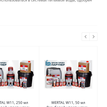
использоваться в системах питьевой воды, одобрен
TAL W11, 250 мл
WERTAL W11, 50 мл