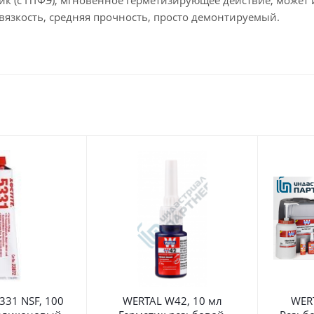
ик (с ПТФЭ), мгновенное герметизирующее действие, может 
вязкость, средняя прочность, просто демонтируемый.
5331 NSF, 100
WERTAL W42, 10 мл
WER