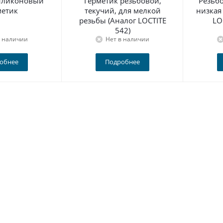
Силиконовый
Герметик резьбовой,
Резьб
метик
текучий, для мелкой
низкая
резьбы (Аналог LOCTITE
LO
542)
в наличии
Нет в наличии
обнее
Подробнее