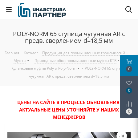
POLY-NORM 65 ступица чугунная AR с
предв. сверлением d=18,5 мм
Главная
-
Каталог
-
Продукция для промышленных трансмиссий
-
Муфты
-
Приводные общепромышленные муфты KTR
-
Кулачковые муфты Poly и Poly-Norm
-
POLY-NORM 65 ступица
0
чугунная AR с предв. сверлением d=18,5 мм
0
ЦЕНЫ НА САЙТЕ В ПРОЦЕССЕ ОБНОВЛЕНИЯ.
АКТУАЛЬНЫЕ ЦЕНЫ УТОЧНЯЙТЕ У НАШИХ
0
МЕНЕДЖЕРОВ