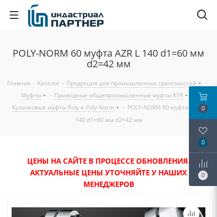
POLY-NORM 60 муфта AZR L 140 d1=60 мм
d2=42 мм
Главная
-
Каталог
-
Продукция для промышленных трансмиссий
-
Муфты
-
Приводные общепромышленные муфты KTR
-
Кулачковые муфты Poly и Poly-Norm
-
POLY-NORM 60 муфта AZR L
0
140 d1=60 мм d2=42 мм
0
ЦЕНЫ НА САЙТЕ В ПРОЦЕССЕ ОБНОВЛЕНИЯ.
АКТУАЛЬНЫЕ ЦЕНЫ УТОЧНЯЙТЕ У НАШИХ
0
МЕНЕДЖЕРОВ