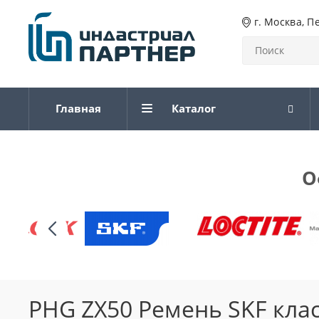
г. Москва, П
Главная
Каталог
О
PHG ZX50 Ремень SKF кла