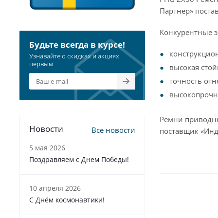
Партнер» поста
Конкурентные э
Будьте всегда в курсе!
конструкцио
Узнавайте о скидках и акциях
первым
высокая стой
точность отн
высокопрочна
Ремни приводны
Новости
Все новости
поставщик «Инд
5 мая 2026
Поздравляем с Днем Победы!
10 апреля 2026
С Днём космонавтики!