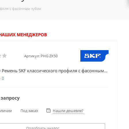
офиля с фасонным зубом
У НАШИХ МЕНЕДЖЕРОВ
Артикул:
PHG ZX50
 Ремень SKF классического профиля с фасонным...
е
 запросу
аличии
Под заказ
Нашли дешевле?
Подобрать аналог