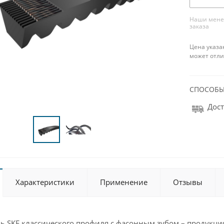
Наши менед
заказа
Цена указа
может отли
СПОСОБЫ
Дост
Характеристики
Применение
Отзывы
ь SKF классического профиля с фасонным зубом – продукция