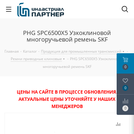
PHG SPC6500X5 Узкоклиновой
многоручьевой ремень SKF
Главная
-
Каталог
-
Продукция для промышленных трансмиссий
-
Ремни приводные клиновые
-
PHG SPC6500X5 Узкоклиновой
многоручьевой ремень SKF
0
0
ЦЕНЫ НА САЙТЕ В ПРОЦЕССЕ ОБНОВЛЕНИЯ.
АКТУАЛЬНЫЕ ЦЕНЫ УТОЧНЯЙТЕ У НАШИХ
МЕНЕДЖЕРОВ
0