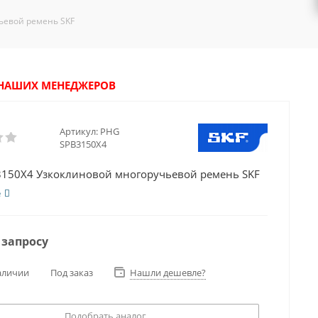
ьевой ремень SKF
У НАШИХ МЕНЕДЖЕРОВ
Артикул:
PHG
SPB3150X4
150X4 Узкоклиновой многоручьевой ремень SKF
е
 запросу
аличии
Под заказ
Нашли дешевле?
Подобрать аналог