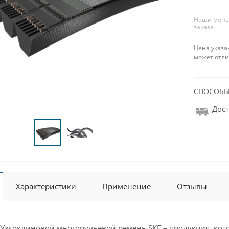
Наши менед
заказа
Цена указа
может отли
СПОСОБЫ
Дост
Характеристики
Применение
Отзывы
Узкоклиновой многоручьевой ремень SKF – продукция, котор