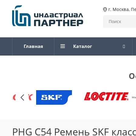
г. Москва, П
Главная
Каталог
О
PHG C54 Ремень SKF клас