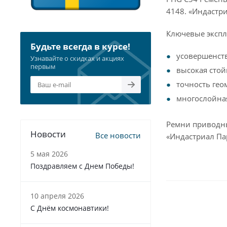
4148. «Индастр
Ключевые экспл
Будьте всегда в курсе!
усовершенст
Узнавайте о скидках и акциях
первым
высокая стой
точность гео
многослойна
Ремни приводны
Новости
Все новости
«Индастриал Па
5 мая 2026
Поздравляем с Днем Победы!
10 апреля 2026
С Днём космонавтики!