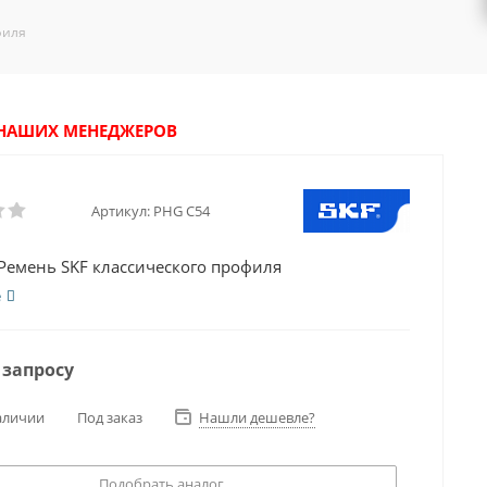
филя
У НАШИХ МЕНЕДЖЕРОВ
Артикул:
PHG C54
Ремень SKF классического профиля
е
 запросу
аличии
Под заказ
Нашли дешевле?
Подобрать аналог