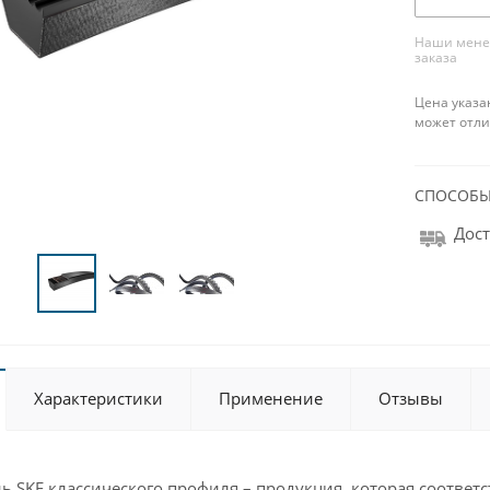
Наши менед
заказа
Цена указа
может отли
СПОСОБЫ
Дост
Характеристики
Применение
Отзывы
 SKF классического профиля – продукция, которая соответс