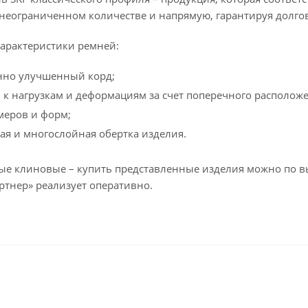
в неограниченном количестве и напрямую, гарантируя долго
арактеристики ремней:
нно улучшенный корд;
 к нагрузкам и деформациям за счет поперечного располож
меров и форм;
я и многослойная обертка изделия.
е клиновые – купить представленные изделия можно по вы
ртнер» реализует оперативно.