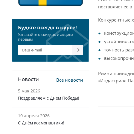
поставляет ее 
Конкурентные х
Будьте всегда в курсе!
конструкцио
Узнавайте о скидках и акциях
первым
устойчивость
точность раз
высокопрочна
Ремни приводны
Новости
Все новости
«Индастриал Па
5 мая 2026
Поздравляем с Днем Победы!
10 апреля 2026
С Днём космонавтики!