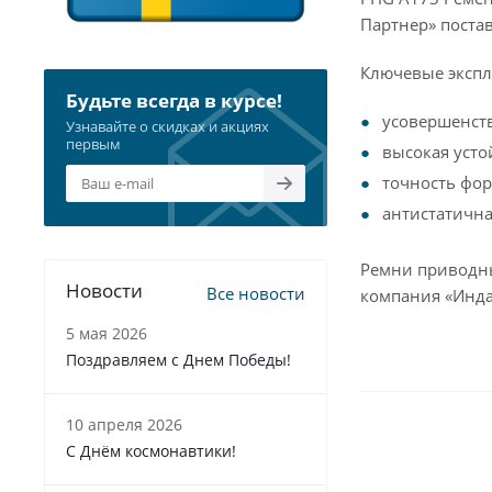
Партнер» поста
Ключевые экспл
Будьте всегда в курсе!
усовершенст
Узнавайте о скидках и акциях
первым
высокая усто
точность фор
антистатична
Ремни приводны
Новости
Все новости
компания «Инда
5 мая 2026
Поздравляем с Днем Победы!
10 апреля 2026
С Днём космонавтики!