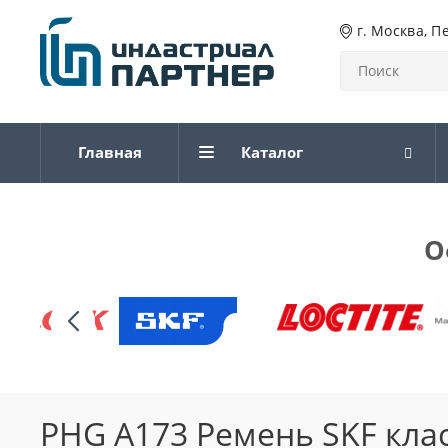
г. Москва, П
Главная
Каталог
О
PHG A173 Ремень SKF кла