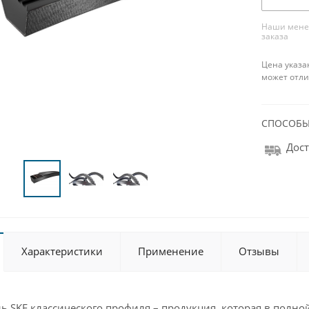
Наши менед
заказа
Цена указа
может отли
СПОСОБЫ
Дост
Характеристики
Применение
Отзывы
 SKF классического профиля – продукция, которая в полной