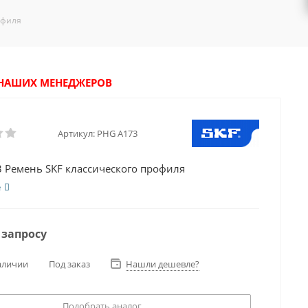
офиля
У НАШИХ МЕНЕДЖЕРОВ
Артикул:
PHG A173
 Ремень SKF классического профиля
е
 запросу
аличии
Под заказ
Нашли дешевле?
Подобрать аналог