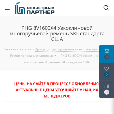
PHG 8V1600X4 Узкоклиновой
многоручьевой ремень SKF стандарта
США
Главная
-
Каталог
-
Продукция для промышленных трансмиссий
-
Ремни приводные клиновые
-
PHG 8V1600X4 Узкоклиновой
0
многоручьевой ремень SKF стандарта США
0
ЦЕНЫ НА САЙТЕ В ПРОЦЕССЕ ОБНОВЛЕНИЯ.
АКТУАЛЬНЫЕ ЦЕНЫ УТОЧНЯЙТЕ У НАШИХ
0
МЕНЕДЖЕРОВ