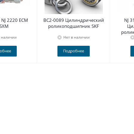
NJ 2220 ECM
BC2-0089 Цилиндрический
NJ 
 SXM
роликоподшипник SKF
Ци
роли
в наличии
Нет в наличии
обнее
Подробнее