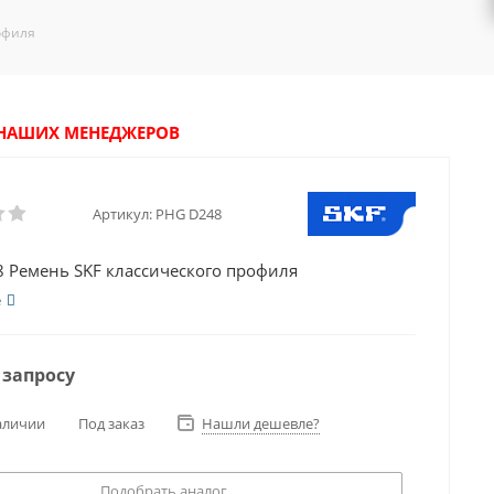
офиля
У НАШИХ МЕНЕДЖЕРОВ
Артикул:
PHG D248
 Ремень SKF классического профиля
е
 запросу
аличии
Под заказ
Нашли дешевле?
Подобрать аналог