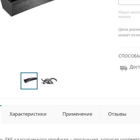
Наши менед
заказа
Цена указа
может отли
СПОСОБЫ
Дост
Характеристики
Применение
Отзывы
 SKF классического профиля – продукция, которая соответс