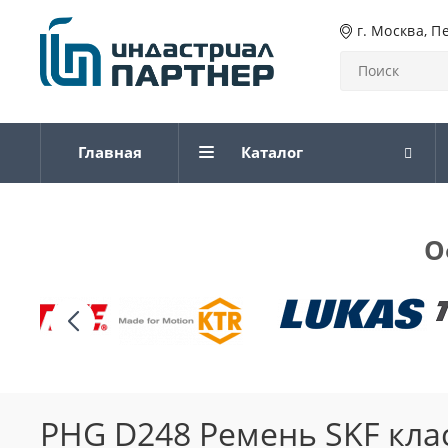
г. Москва, П
Главная
Каталог
О
PHG D248 Ремень SKF кла