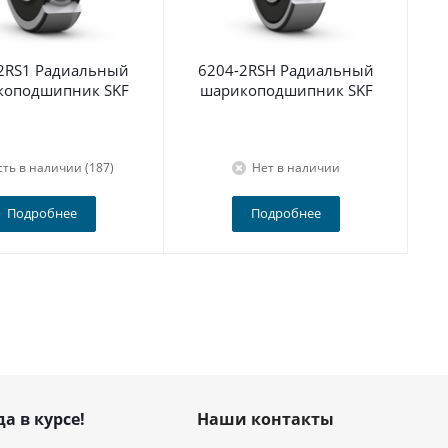
2RS1 Радиальный
6204-2RSH Радиальный
По
коподшипник SKF
шарикоподшипник SKF
сть в наличии (187)
Нет в наличии
Подробнее
Подробнее
да в курсе!
Наши контакты