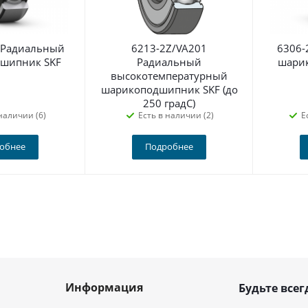
 Радиальный
6213-2Z/VA201
6306-
шипник SKF
Радиальный
шари
высокотемпературный
шарикоподшипник SKF (до
250 градС)
наличии (6)
Есть в наличии (2)
Е
обнее
Подробнее
Информация
Будьте всег