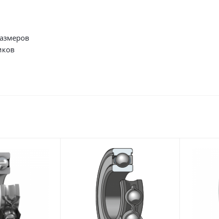
размеров
иков