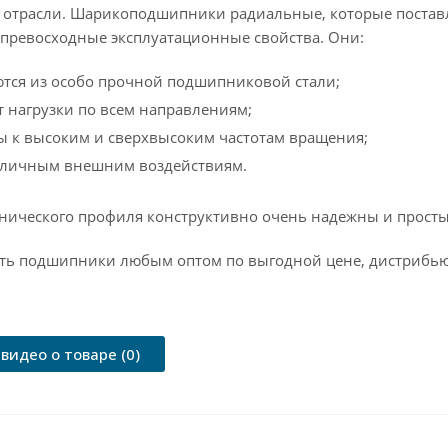
трасли. Шарикоподшипники радиальные, которые поставл
превосходные эксплуатационные свойства. Они:
тся из особо прочной подшипниковой стали;
 нагрузки по всем направлениям;
ы к высоким и сверхвысоким частотам вращения;
азличным внешним воздействиям.
хнического профиля конструктивно очень надежны и просты
ть подшипники любым оптом по выгодной цене, дистрибью
видео о товаре (0)