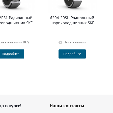
2RS1 Радиальный
6204-2RSH Радиальный
По
коподшипник SKF
шарикоподшипник SKF
сть в наличии (187)
Нет в наличии
Подробнее
Подробнее
да в курсе!
Наши контакты