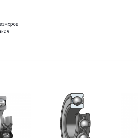
размеров
иков