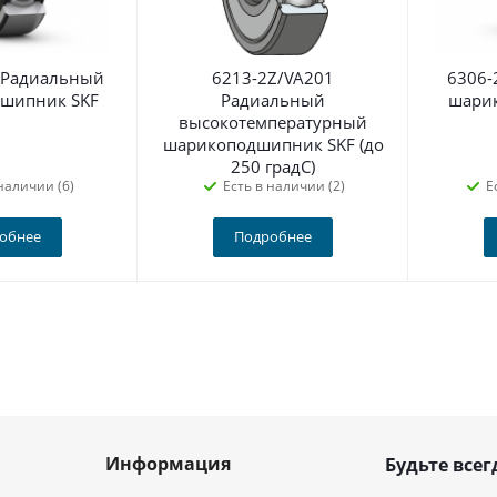
 Радиальный
6213-2Z/VA201
6306-
шипник SKF
Радиальный
шари
высокотемпературный
шарикоподшипник SKF (до
250 градС)
наличии (6)
Есть в наличии (2)
Е
обнее
Подробнее
Информация
Будьте всег