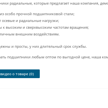
ки радиальные, которые предлагает наша компания, дем
 из особо прочной подшипниковой стали;
 осевые и радиальные нагрузки;
ы к высоким и сверхвысоким частотам вращения;
азличным внешним воздействиям.
дежны и просты, у них длительный срок службы.
зать подшипники любым оптом по выгодной цене, наша ком
видео о товаре (0)