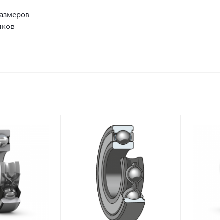
размеров
иков