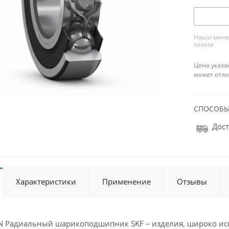
Наши менед
заказа
Цена указа
может отли
СПОСОБЫ
Дост
Характеристики
Применение
Отзывы
N Радиальный шарикоподшипник SKF – изделия, широко и