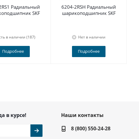
2RS1 Радиальный
6204-2RSH Радиальный
По
коподшипник SKF
шарикоподшипник SKF
сть в наличии (187)
Нет в наличии
Подробнее
Подробнее
да в курсе!
Наши контакты
8 (800) 550-24-28