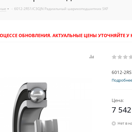
ные
-
6012-2RS1/C3GJN Радиальный шарикоподшипник SKF
РОЦЕССЕ ОБНОВЛЕНИЯ. АКТУАЛЬНЫЕ ЦЕНЫ УТОЧНЯЙТЕ 
6012-2R
Подробне
Цена:
7 542
Нет в н