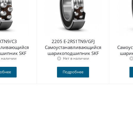
KTN9/C3
2205 E-2RS1TN9/GFJ
вливающийся
Самоустанавливающийся
Самоу
шипник SKF
шарикоподшипник SKF
шари
в наличии
Нет в наличии
обнее
Подробнее