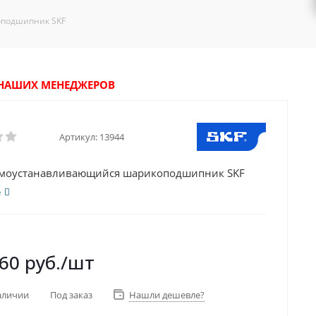
оподшипник SKF
У НАШИХ МЕНЕДЖЕРОВ
Артикул:
13944
амоустанавливающийся шарикоподшипник SKF
е
260
руб.
/шт
аличии
Под заказ
Нашли дешевле?