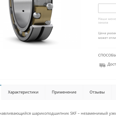
Наши менед
заказа
Цена указа
может отли
СПОСОБЫ
Дост
Характеристики
Применение
Отзывы
анавливающийся шарикоподшипник SKF – незаменимый узе