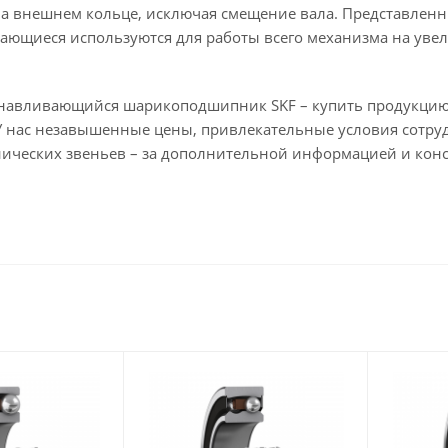
на внешнем кольце, исключая смещение вала. Представл
ающиеся используются для работы всего механизма на увел
навливающийся шарикоподшипник SKF – купить продукцию 
У нас незавышенные цены, привлекательные условия сотруд
нических звеньев – за дополнительной информацией и кон